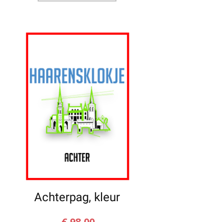
Achterpag, kleur
€
98,00