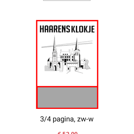
3/4 pagina, zw-w
€
52,00