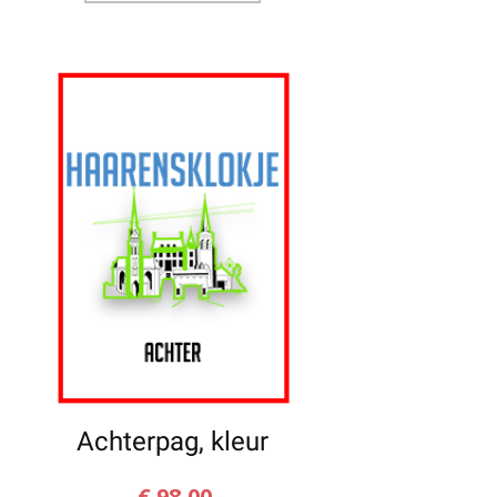
Achterpag, kleur
€
98,00