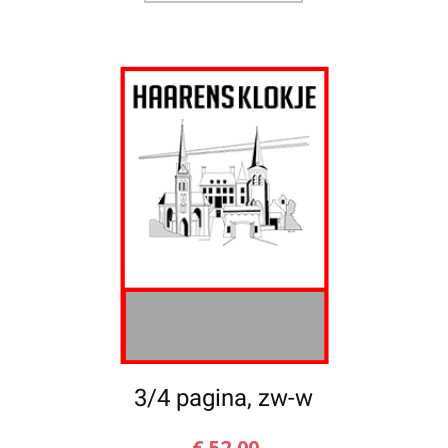
3/4 pagina, zw-w
€
52,00