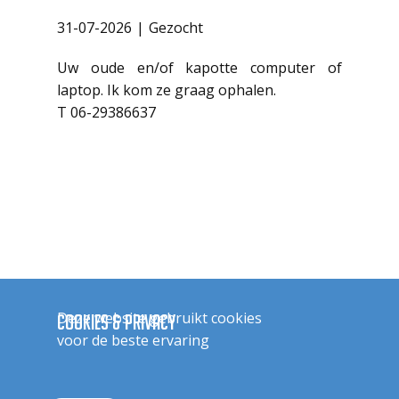
31-07-2026
Gezocht
Uw oude en/of kapotte computer of
laptop. Ik kom ze graag ophalen.
T 06-29386637
Het Haarens klokje wordt op woensdag
Deze website gebruikt cookies
Cookies & Privacy
van elke oneven week bezorgd in een
voor de beste ervaring
oplage van 2450 exemplaren