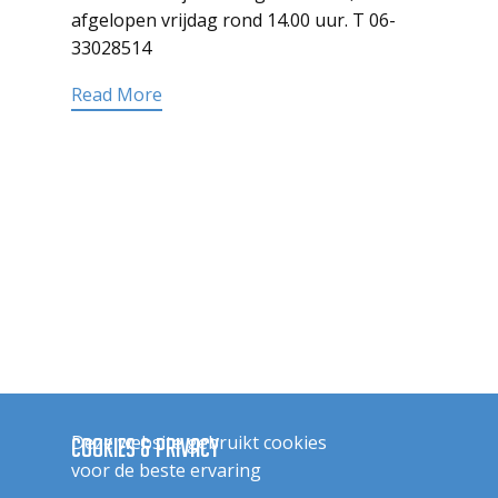
afgelopen vrijdag rond 14.00 uur. T 06-
33028514
Read More
Het Haarens klokje wordt op woensdag
Deze website gebruikt cookies
Cookies & Privacy
van elke oneven week bezorgd in een
voor de beste ervaring